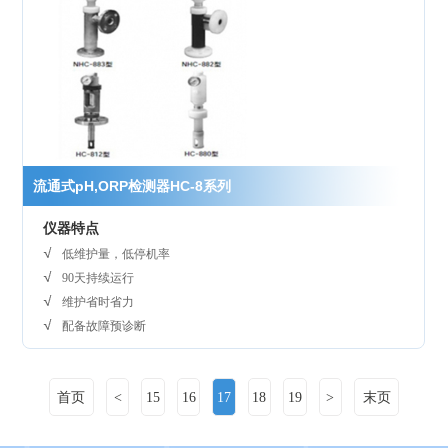
流通式pH,ORP检测器HC-8系列
仪器特点
低维护量，低停机率
90天持续运行
维护省时省力
配备故障预诊断
首页
<
15
16
17
18
19
>
末页