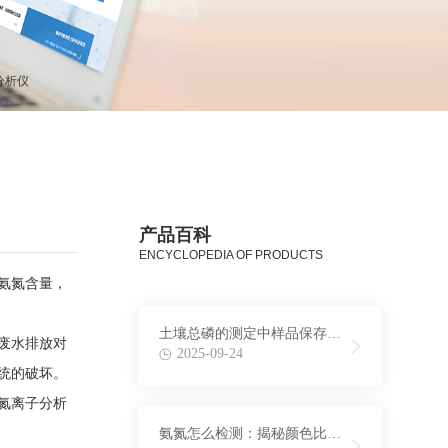
分析仪
产品百科
ENCYCLOPEDIA OF PRODUCTS
氨氮含量，
土壤总磷的测定中样品保存条
废水排放对
件与时间探究
2025-09-24
统的破坏。
氮离子分析
氨氮怎么检测：揭秘颜色比色