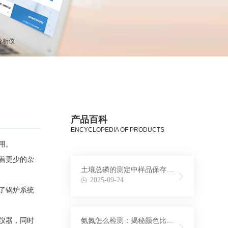
分析仪
产品百科
ENCYCLOPEDIA OF PRODUCTS
用。
着更少的杂
土壤总磷的测定中样品保存条
件与时间探究
2025-09-24
了锅炉系统
仪器，同时
氨氮怎么检测：揭秘颜色比色