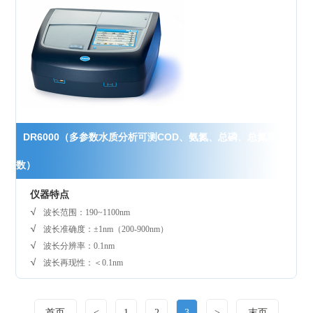
DR6000（多参数水质分析可测COD、氨氮、总磷、总氮等参
数）
仪器特点
波长范围：190~1100nm
波长准确度：±1nm（200-900nm）
波长分辨率：0.1nm
波长再现性：＜0.1nm
首页
<
1
2
3
>
末页